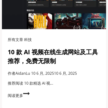
在
线
翻
译
文
档、
图
所有文章 科技
片
10 款 AI 视频在线生成网站及工具
和
视
推荐，免费无限制
频
字
作者
AidanLu
10 6 月, 2025
10 6 月, 2025
幕
推荐阅读 10 款精选 AI 视…
10
阅读更多
款
AI