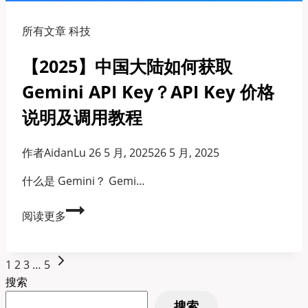
所有文章 科技
【2025】中国大陆如何获取
Gemini API Key？API Key 价格
说明及调用教程
作者
AidanLu
26 5 月, 2025
26 5 月, 2025
什么是 Gemini？ Gemi…
【2025】
阅读更多
中
国
页
下
大
1
2 3
…
5
一
陆
搜索
面
页
如
搜索