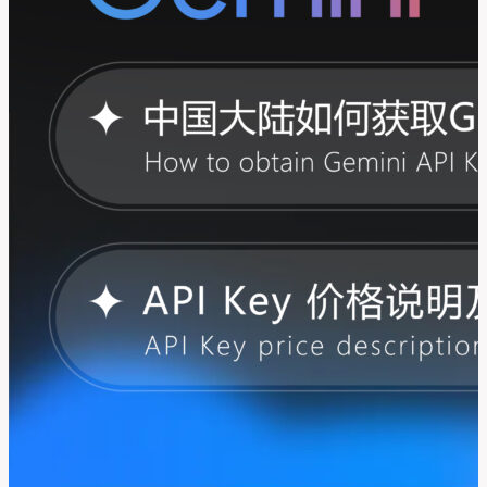
制
吗？
使
用
上
限
是
什
么？