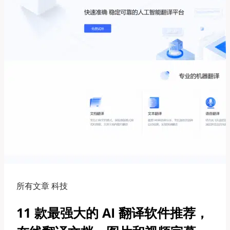
在
线
AI
换
脸
软
件
推
荐，
趣
味
换
脸
名
人
所有文章 科技
明
11 款最强大的 AI 翻译软件推荐，
星