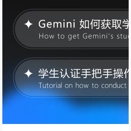
么
办？
怎
么
解
决
出
了
点
问
题
请
稍
后
再
试
something
went