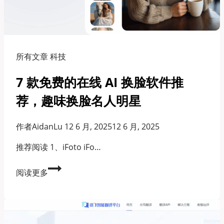
10
款
免
费
在
所有文章 科技
线
7 款免费的在线 AI 换脸软件推
AI
聊
荐，趣味换脸名人明星
天
软
作者
AidanLu
12 6 月, 2025
12 6 月, 2025
件
推
推荐阅读 1、iFoto iFo…
荐
7
阅读更多
款
免
费
的