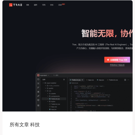
视
频
在
线
生
成
网
站
及
工
具
推
荐，
免
费
无
限
所有文章 科技
制