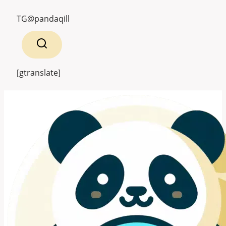
跳
TG@pandaqill
到
内
容
[gtranslate]