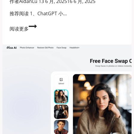
作者
AidanLu
13 6 月, 2025
16 6 月, 2025
推荐阅读 1、ChatGPT 小…
有
阅读更多
哪
些
好
用
无
限
制
的
AI
聊
天
机
器
人？