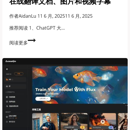
在线翻译文档、图片和视频字幕
作者
AidanLu
11 6 月, 2025
11 6 月, 2025
推荐阅读 1、ChatGPT 大…
11
阅读更多
款
最
强
大
的
AI
翻
译
软
件
推
荐，