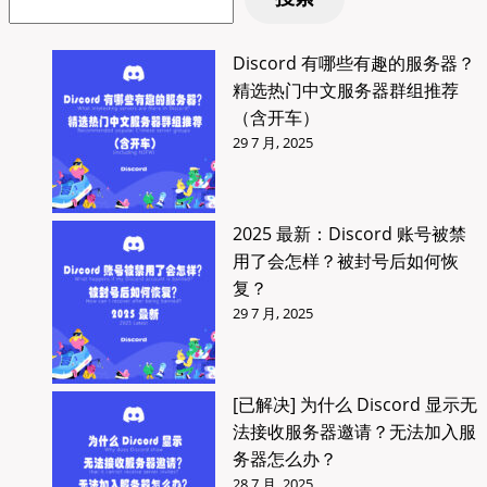
导
何
获
航
取
Discord 有哪些有趣的服务器？
Gemini
精选热门中文服务器群组推荐
API
（含开车）
Key？
29 7 月, 2025
API
Key
价
2025 最新：Discord 账号被禁
格
用了会怎样？被封号后如何恢
说
复？
明
29 7 月, 2025
及
调
用
[已解决] 为什么 Discord 显示无
教
法接收服务器邀请？无法加入服
程
务器怎么办？
28 7 月, 2025