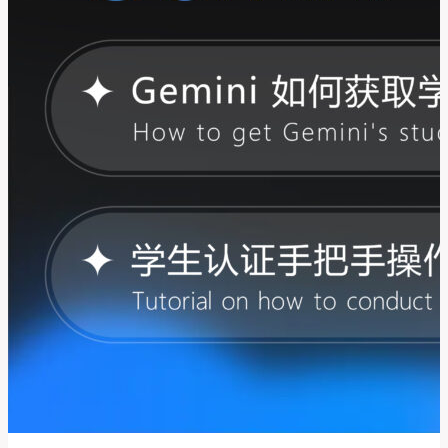
删
除
对
话
怎
么
办？