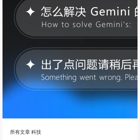
程
工
具
推
荐，
智
能
生
成
代
码
所有文章 科技